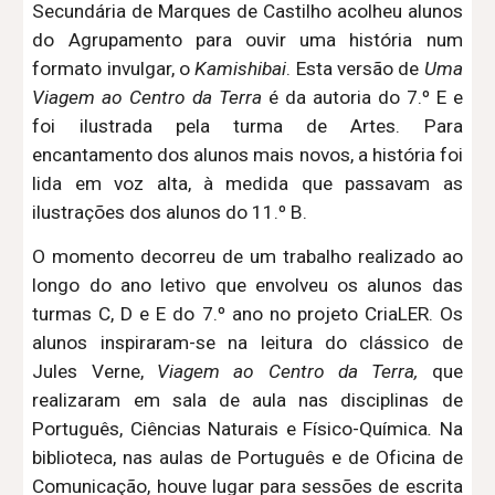
Secundária de Marques de Castilho acolheu alunos
do Agrupamento para ouvir uma história num
formato invulgar, o
Kamishibai
. Esta versão de
Uma
Viagem ao Centro da Terra
é da autoria do 7.º E e
foi ilustrada pela turma de Artes.
P
ara
encantamento dos alunos mais novos,
a história foi
lida em voz alta, à medida que passavam as
ilustrações dos alunos do 11.º B.
O momento decorreu de um trabalho realizado ao
longo do ano letivo que envolveu os
alunos das
turmas C, D e E do 7.º ano no projeto CriaLER
. Os
alunos
i
nspira
ram-se
na leitura do clássico de
Jules Verne,
Viagem ao Centro da Terra
,
que
realizaram em sala de aula nas disciplinas de
Português, Ciências Naturais e Físico-Química
.
Na
biblioteca, nas aulas de Português e de Oficina de
Comunicação, houve lugar para
sessões de escrita