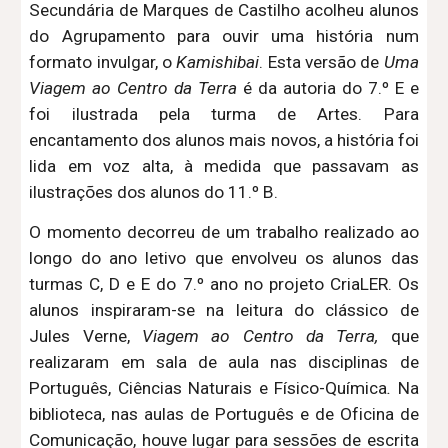
Secundária de Marques de Castilho acolheu alunos
do Agrupamento para ouvir uma história num
formato invulgar, o
Kamishibai
. Esta versão de
Uma
Viagem ao Centro da Terra
é da autoria do 7.º E e
foi ilustrada pela turma de Artes.
P
ara
encantamento dos alunos mais novos,
a história foi
lida em voz alta, à medida que passavam as
ilustrações dos alunos do 11.º B.
O momento decorreu de um trabalho realizado ao
longo do ano letivo que envolveu os
alunos das
turmas C, D e E do 7.º ano no projeto CriaLER
. Os
alunos
i
nspira
ram-se
na leitura do clássico de
Jules Verne,
Viagem ao Centro da Terra
,
que
realizaram em sala de aula nas disciplinas de
Português, Ciências Naturais e Físico-Química
.
Na
biblioteca, nas aulas de Português e de Oficina de
Comunicação, houve lugar para
sessões de escrita